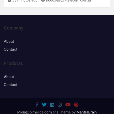
38 minutos ago
hugo.reis@9telecom.com.br
Company
About
Contact
Products
About
Contact
Midia@oimeliga.com.br | Theme by
MantraBrain