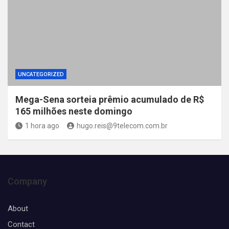
UNCATEGORIZED
Mega-Sena sorteia prêmio acumulado de R$
165 milhões neste domingo
1 hora ago
hugo.reis@9telecom.com.br
Company
About
Contact