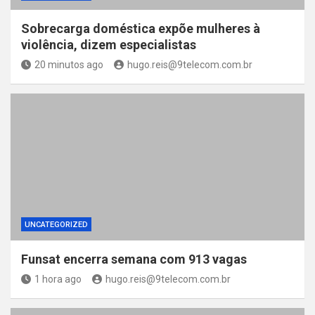
Sobrecarga doméstica expõe mulheres à
violência, dizem especialistas
20 minutos ago
hugo.reis@9telecom.com.br
UNCATEGORIZED
Funsat encerra semana com 913 vagas
1 hora ago
hugo.reis@9telecom.com.br