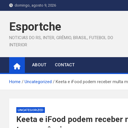
Skip
domingo, agosto 9, 2026
to
content
Esportche
NOTICIAS DO RS, INTER, GRÊMIO, BRASIL, FUTEBOL DO
INTERIOR
ABOUT
CONTACT
Home
Uncategorized
Keeta e iFood podem receber multa mil
UNCATEGORIZED
Keeta e iFood podem receber m