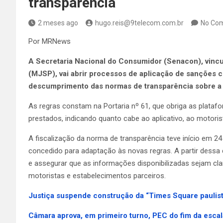
transparência
2 meses ago
hugo.reis@9telecom.com.br
No Co
Por MRNews
A Secretaria Nacional do Consumidor (Senacon), vincu
(MJSP), vai abrir processos de aplicação de sanções co
descumprimento das normas de transparência sobre a
As regras constam na Portaria nº 61, que obriga as plataf
prestados, indicando quanto cabe ao aplicativo, ao motori
A fiscalização da norma de transparência teve início em 24
concedido para adaptação às novas regras. A partir dessa
e assegurar que as informações disponibilizadas sejam cl
motoristas e estabelecimentos parceiros.
Justiça suspende construção da “Times Square paulis
Câmara aprova, em primeiro turno, PEC do fim da esca