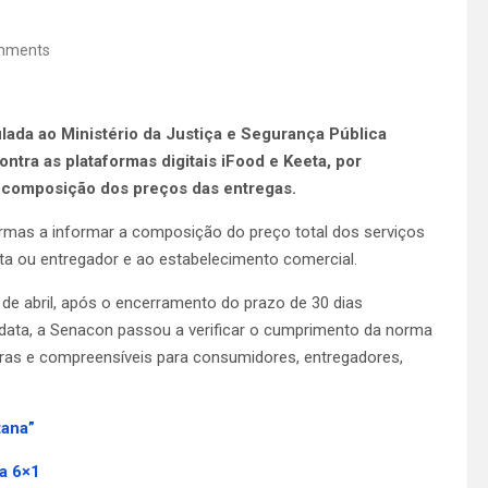
mments
lada ao Ministério da Justiça e Segurança Pública
ntra as plataformas digitais iFood e Keeta, por
 composição dos preços das entregas.
ormas a informar a composição do preço total dos serviços
sta ou entregador e ao estabelecimento comercial.
 de abril, após o encerramento do prazo de 30 dias
 data, a Senacon passou a verificar o cumprimento da norma
aras e compreensíveis para consumidores, entregadores,
tana”
la 6×1