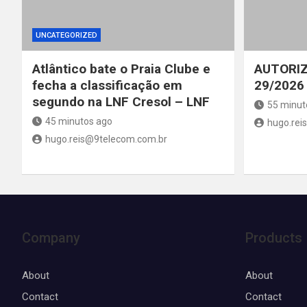
UNCATEGORIZED
Atlântico bate o Praia Clube e
AUTORIZ
fecha a classificação em
29/2026
segundo na LNF Cresol – LNF
55 minut
45 minutos ago
hugo.rei
hugo.reis@9telecom.com.br
Company
Products
About
About
Contact
Contact