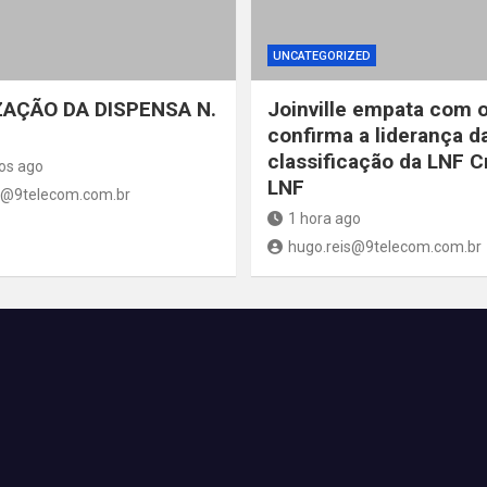
UNCATEGORIZED
AÇÃO DA DISPENSA N.
Joinville empata com 
confirma a liderança d
classificação da LNF C
os ago
LNF
s@9telecom.com.br
1 hora ago
hugo.reis@9telecom.com.br