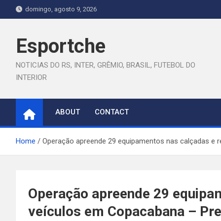
Skip
domingo, agosto 9, 2026
to
content
Esportche
NOTICIAS DO RS, INTER, GRÊMIO, BRASIL, FUTEBOL DO
INTERIOR
ABOUT
CONTACT
Home
Operação apreende 29 equipamentos nas calçadas e re
Operação apreende 29 equipa
veículos em Copacabana – Pref