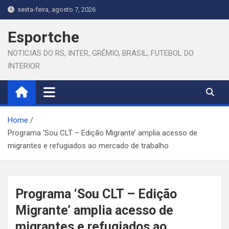
Skip
sexta-feira, agosto 7, 2026
to
content
Esportche
NOTICIAS DO RS, INTER, GRÊMIO, BRASIL, FUTEBOL DO
INTERIOR
Home
Programa ‘Sou CLT – Edição Migrante’ amplia acesso de
migrantes e refugiados ao mercado de trabalho
Programa ‘Sou CLT – Edição
Migrante’ amplia acesso de
migrantes e refugiados ao