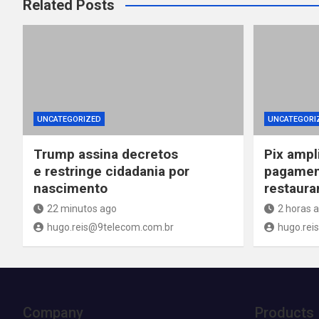
Related Posts
UNCATEGORIZED
UNCATEGORI
Trump assina decretos
Pix ampl
e restringe cidadania por
pagamen
nascimento
restaura
22 minutos ago
2 horas 
hugo.reis@9telecom.com.br
hugo.rei
Company
Products