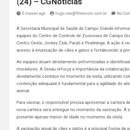
(24) – CGNotícias
5 meses ago
hugo.reis@9telecom.com.br
No Co
A Secretaria Municipal de Saúde de Campo Grande informa 
equipes do Centro de Controle de Zoonoses de Campo Gran
Centro Oeste, Jockey Club, Parati e Piratininga. A ação é r
acesso à imunização de cães e gatos e fortalecendo a prev
As equipes atuam devidamente uniformizadas e identificada
moradores. A Sesau reforça a importância da colaboração
devidamente contidos no momento da visita, utilizando cole
contenção adequada é fundamental para a agilidade do aten
animal.
Para vacinar, o responsável precisa apresentar a carteira d
nova carteira será entregue no momento da vacinação. A e
presente apenas menor de idade no momento da visita.
A vacinação anual de cães e gatos é a principal forma de p