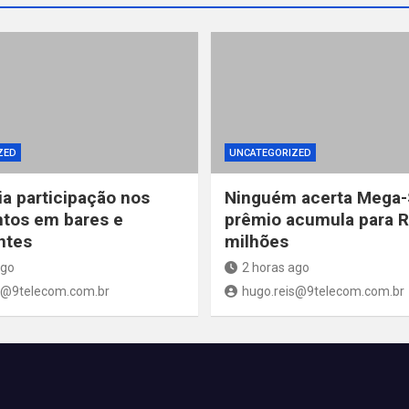
ZED
UNCATEGORIZED
ia participação nos
Ninguém acerta Mega-
tos em bares e
prêmio acumula para 
ntes
milhões
ago
2 horas ago
s@9telecom.com.br
hugo.reis@9telecom.com.br