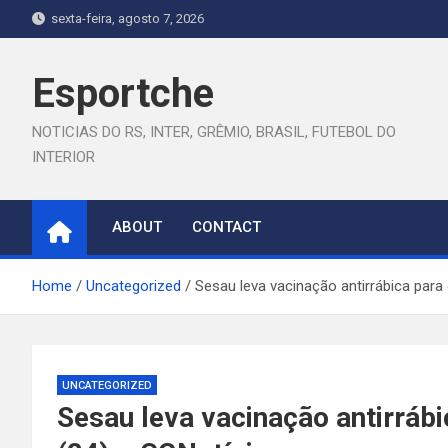
Skip
sexta-feira, agosto 7, 2026
to
content
Esportche
NOTICIAS DO RS, INTER, GRÊMIO, BRASIL, FUTEBOL DO
INTERIOR
ABOUT
CONTACT
Home
Uncategorized
Sesau leva vacinação antirrábica para 
UNCATEGORIZED
Sesau leva vacinação antirrábi