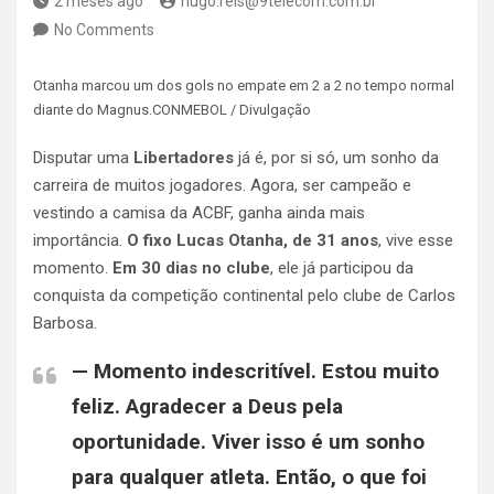
2 meses ago
hugo.reis@9telecom.com.br
No Comments
Otanha marcou um dos gols no empate em 2 a 2 no tempo normal
diante do Magnus.CONMEBOL / Divulgação
Disputar uma
Libertadores
já é, por si só, um sonho da
carreira de muitos jogadores. Agora, ser campeão e
vestindo a camisa da ACBF, ganha ainda mais
importância.
O fixo Lucas Otanha, de 31 anos
, vive esse
momento.
Em 30 dias no clube
, ele já participou da
conquista da competição continental pelo clube de Carlos
Barbosa.
— Momento indescritível. Estou muito
feliz. Agradecer a Deus pela
oportunidade.
Viver isso é um sonho
para qualquer atleta.
Então, o que foi