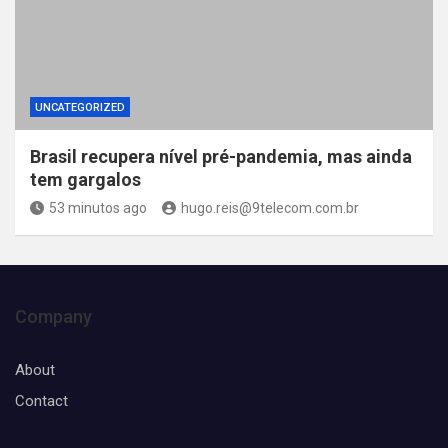
UNCATEGORIZED
Brasil recupera nível pré-pandemia, mas ainda
tem gargalos
53 minutos ago
hugo.reis@9telecom.com.br
Company
About
Contact