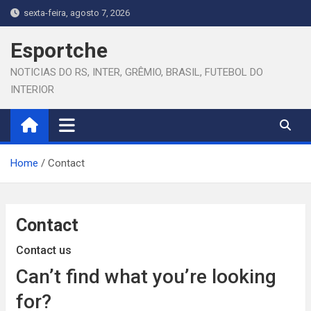
Skip
sexta-feira, agosto 7, 2026
to
content
Esportche
NOTICIAS DO RS, INTER, GRÊMIO, BRASIL, FUTEBOL DO
INTERIOR
Home
Contact
Contact
Contact us
Can’t find what you’re looking
for?