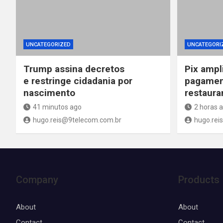
UNCATEGORIZED
UNCATEGORI
Trump assina decretos
Pix ampl
e restringe cidadania por
pagamen
nascimento
restaura
41 minutos ago
2 horas 
hugo.reis@9telecom.com.br
hugo.rei
Company
Products
About
About
Contact
Contact