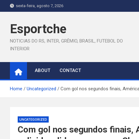
Skip
sexta-feira, agosto 7, 2026
to
content
Esportche
NOTICIAS DO RS, INTER, GRÊMIO, BRASIL, FUTEBOL DO
INTERIOR
ABOUT
CONTACT
Home
Uncategorized
Com gol nos segundos finais, América
UNCATEGORIZED
Com gol nos segundos finais