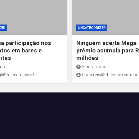
ZED
UNCATEGORIZED
ia participação nos
Ninguém acerta Mega-
tos em bares e
prêmio acumula para 
ntes
milhões
ago
3 horas ago
s@9telecom.com.br
hugo.reis@9telecom.com.br