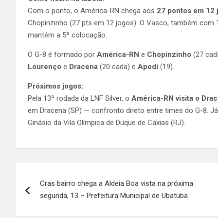
Com o ponto, o América-RN chega aos
27 pontos em 12 
Chopinzinho (27 pts em 12 jogos). O Vasco, também com
mantém a 5ª colocação.
O G-8 é formado por
América-RN
e
Chopinzinho
(27 cad
Lourenço
e
Dracena
(20 cada) e
Apodi
(19).
Próximos jogos:
Pela 13ª rodada da LNF Silver, o
América-RN visita o Dra
em Dracena (SP) — confronto direto entre times do G-8. J
Ginásio da Vila Olímpica de Duque de Caxias (RJ).
Navegação
Cras bairro chega a Aldeia Boa vista na próxima
de
segunda, 13 – Prefeitura Municipal de Ubatuba
Post