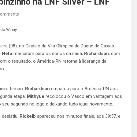
pinzinho na LNF Silver – LNF
Comments
ando Winny
feira (08), no Ginásio da Vila Olímpica de Duque de Caxias
e
Neto
marcaram para os donos da casa;
Richardson
, com
Com o resultado, o América-RN retorna à liderança da
ho.
meiro tempo.
Richardson
empatou para o América-RN aos
egunda etapa,
Mithyue
recolocou o Vasco em vantagem aos
o seu segundo no jogo e deixando tudo igual novamente.
 desistiu:
Rickelb
apareceu nos minutos finais, aos 39:57, e