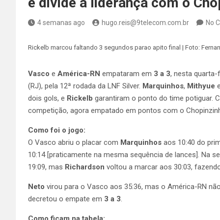
e divide a liderança com o Cho
4 semanas ago
hugo.reis@9telecom.com.br
No 
Rickelb marcou faltando 3 segundos parao apito final | Foto: Fern
Vasco
e
América-RN
empataram em
3 a 3
, nesta quarta-
(RJ), pela 12ª rodada da LNF Silver.
Marquinhos
,
Mithyue
dois gols, e
Rickelb
garantiram o ponto do time potiguar. 
competição, agora empatado em pontos com o Chopinzin
Como foi o jogo:
O Vasco abriu o placar com
Marquinhos
aos 10:40 do pri
10:14 [praticamente na mesma sequência de lances]. Na s
19:09, mas
Richardson
voltou a marcar aos 30:03, fazend
Neto
virou para o Vasco aos 35:36, mas o América-RN não
decretou o empate em
3 a 3
.
Como ficam na tabela: