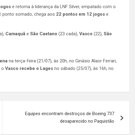
jogos
e retorna à liderança da LNF Silver, empatado com o
 1 ponto somado, chega aos
22 pontos em 12 jogos
e
a),
Camaquã
e
São Caetano
(23 cada),
Vasco
(22),
São
cena
na terça-feira (21/07), às 20h, no Ginásio Alaor Ferrari,
á o
Vasco recebe o Lages
no sábado (25/07), às 16h, no
Equipes encontram destroços de Boeing 737
desaparecido no Paquistão