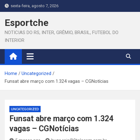
Skip
sexta-feira, agosto 7, 2026
to
content
Esportche
NOTICIAS DO RS, INTER, GRÊMIO, BRASIL, FUTEBOL DO
INTERIOR
Home
Uncategorized
Funsat abre março com 1.324 vagas – CGNotícias
UNCATEGORIZED
Funsat abre março com 1.324
vagas – CGNotícias