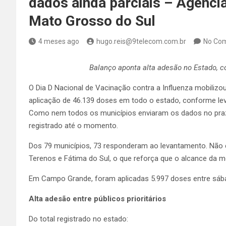
dados ainda parciais – Agênci
Mato Grosso do Sul
4 meses ago
hugo.reis@9telecom.com.br
No Co
Balanço aponta alta adesão no Estado, 
O Dia D Nacional de Vacinação contra a Influenza mobilizo
aplicação de 46.139 doses em todo o estado, conforme lev
Como nem todos os municípios enviaram os dados no prazo
registrado até o momento.
Dos 79 municípios, 73 responderam ao levantamento. Não en
Terenos e Fátima do Sul, o que reforça que o alcance da m
Em Campo Grande, foram aplicadas 5.997 doses entre sáb
Alta adesão entre públicos prioritários
Do total registrado no estado: