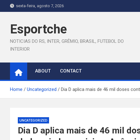
Skip
sexta-feira, agosto 7, 2026
to
content
Esportche
NOTICIAS DO RS, INTER, GRÊMIO, BRASIL, FUTEBOL DO
INTERIOR
ABOUT
CONTACT
Home
Uncategorized
Dia D aplica mais de 46 mil doses co
UNCATEGORIZED
Dia D aplica mais de 46 mil d